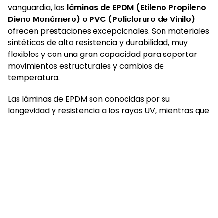
vanguardia, las
láminas de EPDM (Etileno Propileno
Dieno Monómero) o PVC (Policloruro de Vinilo)
ofrecen prestaciones excepcionales. Son materiales
sintéticos de alta resistencia y durabilidad, muy
flexibles y con una gran capacidad para soportar
movimientos estructurales y cambios de
temperatura.
Las láminas de EPDM son conocidas por su
longevidad y resistencia a los rayos UV, mientras que
las de PVC destacan por su soldabilidad y facilidad
de reparación. Ambas son excelentes opciones para
cubiertas planas y para proyectos donde la
fiabilidad a largo plazo es crucial.
¿Necesita impermeabilizar su cubierta en Narón?
¡Llámenos!
En
Construcciones y Rehabilitaciones MARLOSAN
somos especialistas en todo tipo de