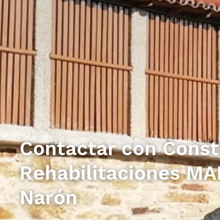
Contactar con Const
Rehabilitaciones M
Narón