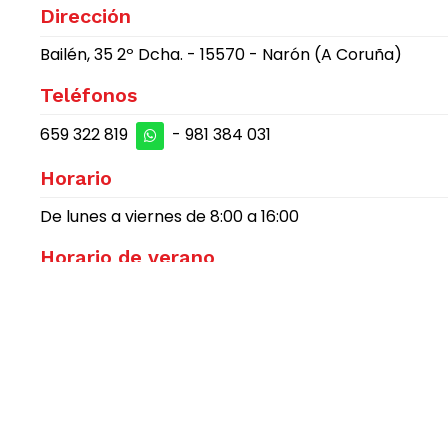
Dirección
Bailén, 35 2º Dcha. - 15570 - Narón (A Coruña)
Teléfonos
659 322 819
-
981 384 031
Horario
De lunes a viernes de 8:00 a 16:00
Horario de verano
De junio a septiembre (ambos incluidos) de 8:00 a 15
E-mail
info@construccionesmarlosan.es
Redes Sociales